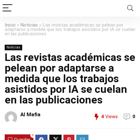
Inicio
»
Noticias
»
Las revistas académicas se pelean por
adaptarse a medida que los trabajos asistidos por IA se cuelan
en las publicaciones
Noticias
Las revistas académicas se
pelean por adaptarse a
medida que los trabajos
asistidos por IA se cuelan
en las publicaciones
AI Mafia
4
Views
0
0
Guardar