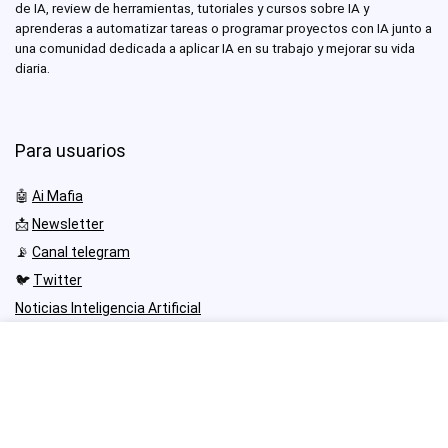
de IA, review de herramientas, tutoriales y cursos sobre IA y
aprenderas a automatizar tareas o programar proyectos con IA junto a
una comunidad dedicada a aplicar IA en su trabajo y mejorar su vida
diaria.
Para usuarios
🤖
Ai Mafia
📩
Newsletter
📡
Canal telegram
🐦
Twitter
Noticias Inteligencia Artificial
Desarrolladores IA
Cursos Programación IA
Comunidad IA