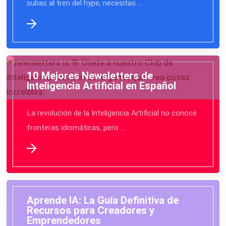
subas al tren del hype, necesitas …
10 Mejores Newsletters de
Inteligencia Artificial en Español
La revolución de la Inteligencia Artificial no conoce
fronteras idiomáticas, pero …
Aprende IA: La Guía Definitiva de
Recursos para Creadores y
Emprendedores