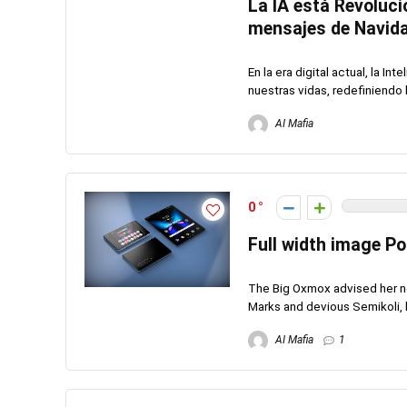
La IA está Revoluci
mensajes de Navid
En la era digital actual, la I
nuestras vidas, redefiniendo l
AI Mafia
0
Full width image Po
The Big Oxmox advised her n
Marks and devious Semikoli, but
AI Mafia
1