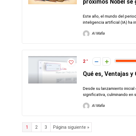
próximos Nobel se g
Este año, el mundo del perio
inteligencia artificial (IA) ha 
AI Mafia
2
Qué es, Ventajas y
Desde su lanzamiento inicia
significativa, culminando en
AI Mafia
1
2
3
Página siguiente »