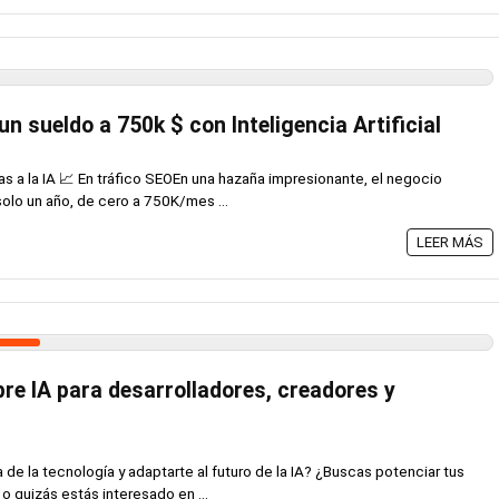
 sueldo a 750k $ con Inteligencia Artificial
s a la IA 📈 En tráfico SEOEn una hazaña impresionante, el negocio
olo un año, de cero a 750K/mes ...
LEER MÁS
re IA para desarrolladores, creadores y
a de la tecnología y adaptarte al futuro de la IA? ¿Buscas potenciar tus
 quizás estás interesado en ...