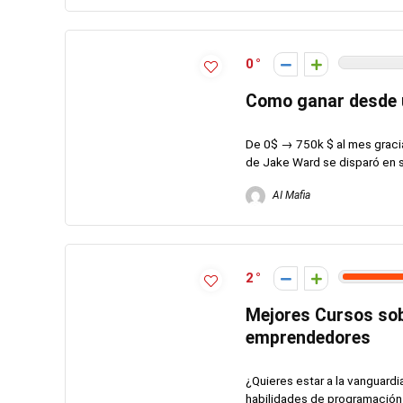
0
Como ganar desde un
De 0$ → 750k $ al mes gracia
de Jake Ward se disparó en s
AI Mafia
2
Mejores Cursos sob
emprendedores
¿Quieres estar a la vanguardi
habilidades de programación o