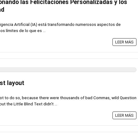
onando las Felicitaciones Personalizadas y los
ad
nteligencia Artificial (IA) está transformando numerosos aspectos de
os límites de lo que es ...
LEER MÁS
st layout
ot to do so, because there were thousands of bad Commas, wild Question
 the Little Blind Text didn’t ...
LEER MÁS