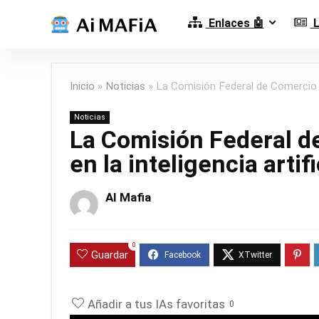
Enlaces 🤖
L
Inicio
»
Noticias
»
La Comisión Federal de Comercio fij
Noticias
La Comisión Federal de
en la inteligencia artif
AI Mafia
0
Guardar
Añadir a tus IAs favoritas
0