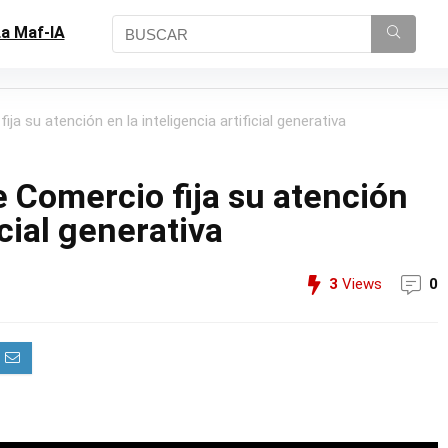
a Maf-IA
a su atención en la inteligencia artificial generativa
 Comercio fija su atención
icial generativa
3
Views
0