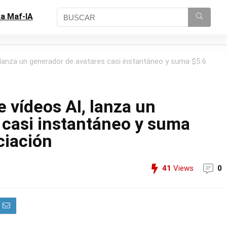
a Maf-IA
 lanza un generador de avatares casi instantáneo y suma $5.6
 vídeos AI, lanza un
 casi instantáneo y suma
ciación
41
Views
0