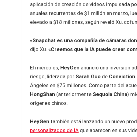
aplicación de creación de videos impulsada p
anuales recurrentes de $1 millón en marzo, lue
elevado a $18 millones, según reveló Xu, cofu
«Snapchat es una compañía de cámaras dond
dijo Xu.
«Creemos que la IA puede crear cont
El miércoles,
HeyGen
anunció una inversión ad
riesgo, liderada por
Sarah Guo
de
Conviction
Ángeles en $75 millones. Como parte del acue
HongShan
(anteriormente
Sequoia China
) m
orígenes chinos.
HeyGen
también está lanzando un nuevo produ
personalizados de IA
que aparecen en sus vide