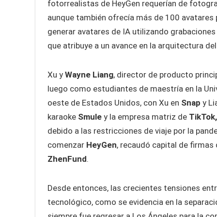
fotorrealistas de HeyGen requerían de fotograf
aunque también ofrecía más de 100 avatares p
generar avatares de IA utilizando grabaciones
que atribuye a un avance en la arquitectura d
Xu y
Wayne Liang
, director de producto princ
luego como estudiantes de maestría en la Uni
oeste de Estados Unidos, con Xu en
Snap
y Li
karaoke
Smule
y la empresa matriz de
TikTok
debido a las restricciones de viaje por la pan
comenzar
HeyGen
, recaudó capital de firmas
ZhenFund
.
Desde entonces, las crecientes tensiones ent
tecnológico, como se evidencia en la separac
siempre fue regresar a Los Ángeles para la co