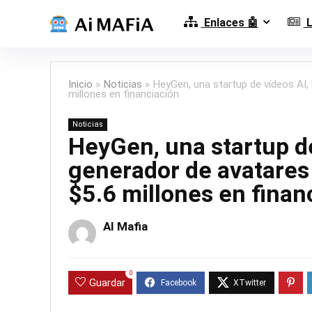
Enlaces 🤖
L
Inicio
»
Noticias
»
HeyGen, una startup de vídeos AI,
millones en financiación
Noticias
HeyGen, una startup de
generador de avatares
$5.6 millones en finan
AI Mafia
0
Guardar