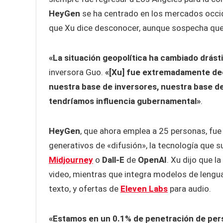
HeyGen
se ha centrado en los mercados occid
que Xu dice desconocer, aunque sospecha que 
«La situación geopolítica ha cambiado drást
inversora Guo.
«[Xu] fue extremadamente dec
nuestra base de inversores, nuestra base de
tendríamos influencia gubernamental»
.
HeyGen
, que ahora emplea a 25 personas, fu
generativos de «difusión», la tecnología que
Midjourney
o
Dall-E
de
OpenAI
. Xu dijo que 
video, mientras que integra modelos de lengu
texto, y ofertas de
Eleven Labs
para audio.
«Estamos en un 0.1% de penetración de pers