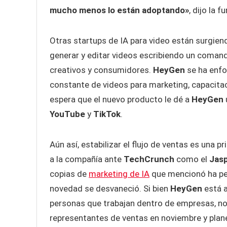
mucho menos lo están adoptando»
, dijo la 
Otras startups de IA para video están surgie
generar y editar videos escribiendo un coman
creativos y consumidores.
HeyGen
se ha enfo
constante de videos para marketing, capacitaci
espera que el nuevo producto le dé a
HeyGen
YouTube
y
TikTok
.
Aún así, estabilizar el flujo de ventas es una pr
a la compañía ante
TechCrunch
como el
Jas
copias de
marketing de IA
que mencionó ha pe
novedad se desvaneció. Si bien
HeyGen
está a
personas que trabajan dentro de empresas, no
representantes de ventas en noviembre y planea