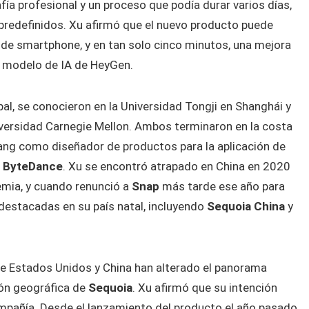
ía profesional y un proceso que podía durar varios días,
redefinidos. Xu afirmó que el nuevo producto puede
 de smartphone, y en tan solo cinco minutos, una mejora
el modelo de IA de HeyGen.
ipal, se conocieron en la Universidad Tongji en Shanghái y
versidad Carnegie Mellon. Ambos terminaron en la costa
ang como diseñador de productos para la aplicación de
, ByteDance
. Xu se encontró atrapado en China en 2020
demia, y cuando renunció a
Snap
más tarde ese año para
 destacadas en su país natal, incluyendo
Sequoia China
y
re Estados Unidos y China han alterado el panorama
ión geográfica de
Sequoia
. Xu afirmó que su intención
mpañía. Desde el lanzamiento del producto el año pasado,