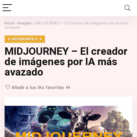
Inicio
»
Imagen
»
MIDJOURNEY – El creador de imágenes por IA más
avazado
NOS ENCANTA ☆
MIDJOURNEY – El creador
de imágenes por IA más
avazado
Añadir a tus IAs favoritas
44