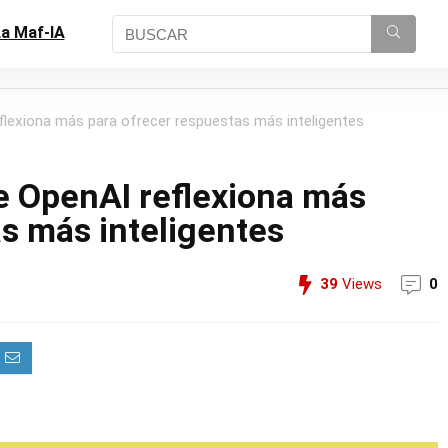
a Maf-IA
flexiona más para ofrecer respuestas más inteligentes
de OpenAI reflexiona más
s más inteligentes
39
Views
0