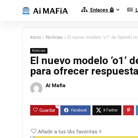
Enlaces 🤖
L
Inicio
»
Noticias
»
El nuevo modelo ‘o1’ de OpenAI re
Noticias
El nuevo modelo ‘o1’ 
para ofrecer respuesta
AI Mafia
0
Guardar
Añadir a tus IAs favoritas
0