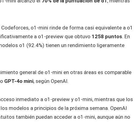
1-mini alcanzó el
70% de la puntuación de o1
, mientras
 Codeforces, o1-mini rinde de forma casi equivalente a o1
nificativamente a o1-preview que obtuvo
1258 puntos
. En
 modelos o1 (92.4%) tienen un rendimiento ligeramente
imiento general de o1-mini en otras áreas es comparable
mo
GPT-4o mini
, según OpenAI.
cceso inmediato a o1-preview y o1-mini, mientras que los
 los modelos a principios de la próxima semana. OpenAI
tuitos también puedan acceder a o1-mini, aunque aún no