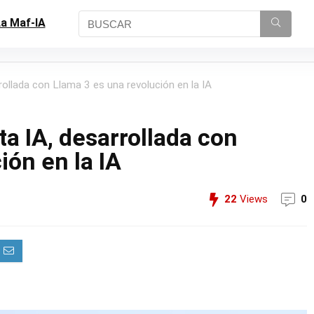
a Maf-IA
rollada con Llama 3 es una revolución en la IA
ta IA, desarrollada con
ión en la IA
22
Views
0