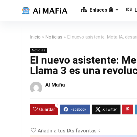
Enlaces 🤖
L
Inicio
»
Noticias
»
El nuevo asistente: Meta IA, desar
Noticias
El nuevo asistente: Me
Llama 3 es una revoluc
AI Mafia
0
Guardar
Añadir a tus IAs favoritas
0