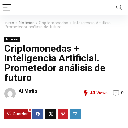
Inicio
»
Noticias
»
Criptomonedas + Inteligencia Artificial.
Prometedor análisis de futuro
Noticias
Criptomonedas +
Inteligencia Artificial.
Prometedor análisis de
futuro
AI Mafia
40
Views
0
0
Guardar