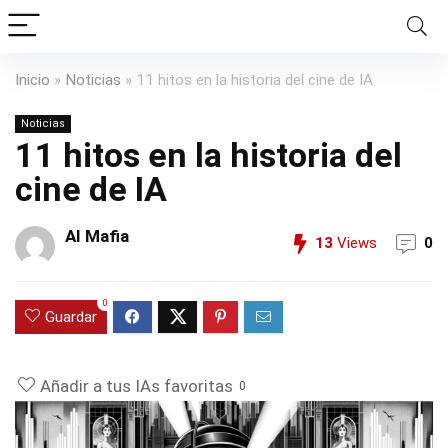
Inicio
»
Noticias
»
11 hitos en la historia del cine de IA
Noticias
11 hitos en la historia del
cine de IA
AI Mafia
13
Views
0
0
Guardar
Añadir a tus IAs favoritas
0