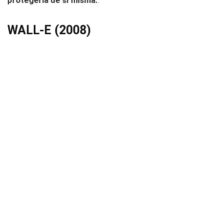
protegerla de sí misma.
.
WALL-E (2008)