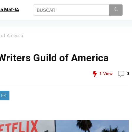
a Maf-IA
d of America
Writers Guild of America
1
View
0