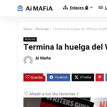
Enlaces 🤖
L
Inicio
»
Noticias
»
Termina la huelga del Writers Guil
Noticias
Termina la huelga del 
AI Mafia
0
Guardar
Añadir a tus IAs favoritas
0