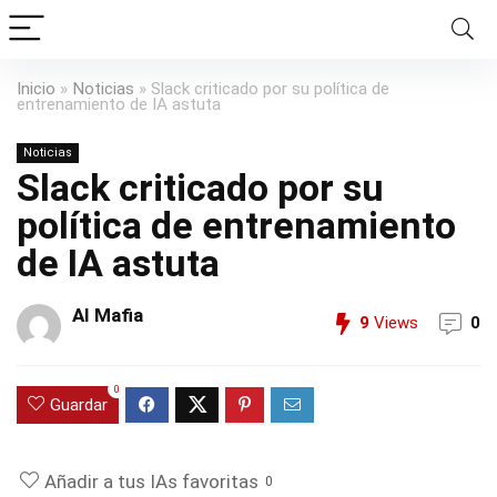
Inicio
»
Noticias
»
Slack criticado por su política de
entrenamiento de IA astuta
Noticias
Slack criticado por su
política de entrenamiento
de IA astuta
AI Mafia
9
Views
0
0
Guardar
Añadir a tus IAs favoritas
0