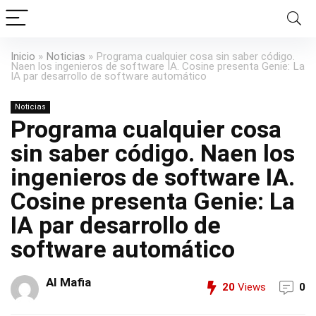
Inicio
»
Noticias
»
Programa cualquier cosa sin saber código.
Naen los ingenieros de software IA. Cosine presenta Genie: La
IA par desarrollo de software automático
Noticias
Programa cualquier cosa
sin saber código. Naen los
ingenieros de software IA.
Cosine presenta Genie: La
IA par desarrollo de
software automático
AI Mafia
20
Views
0