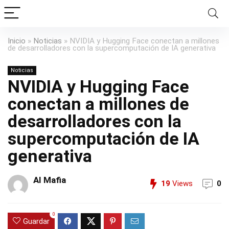
Inicio
»
Noticias
»
NVIDIA y Hugging Face conectan a millones
de desarrolladores con la supercomputación de IA generativa
Noticias
NVIDIA y Hugging Face
conectan a millones de
desarrolladores con la
supercomputación de IA
generativa
AI Mafia
19
Views
0
0
Guardar