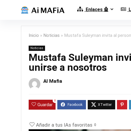
Enlaces 🤖
L
Inicio
»
Noticias
»
Mustafa Suleyman invita al person
Noticias
Mustafa Suleyman invi
unirse a nosotros
AI Mafia
0
Guardar
Añadir a tus IAs favoritas
0