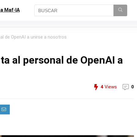
a Maf-IA
al de OpenAI a unirse a nosotros
ta al personal de OpenAI a
4
Views
0