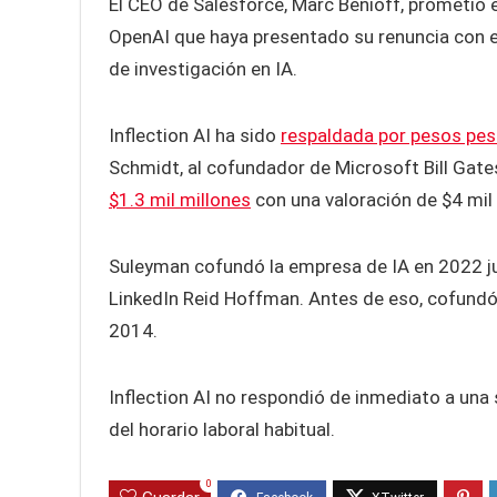
El CEO de Salesforce, Marc Benioff, prometió 
OpenAI que haya presentado su renuncia con e
de investigación en IA.
Inflection AI ha sido
respaldada por pesos pes
Schmidt, al cofundador de Microsoft Bill Gates
$1.3 mil millones
con una valoración de $4 mil
Suleyman cofundó la empresa de IA en 2022 ju
LinkedIn Reid Hoffman. Antes de eso, cofundó
2014.
Inflection AI no respondió de inmediato a una 
del horario laboral habitual.
0