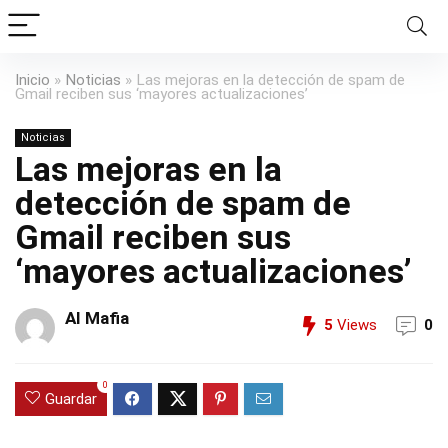
Inicio
»
Noticias
»
Las mejoras en la detección de spam de
Gmail reciben sus ‘mayores actualizaciones’
Noticias
Las mejoras en la
detección de spam de
Gmail reciben sus
‘mayores actualizaciones’
AI Mafia
5
Views
0
0
Guardar