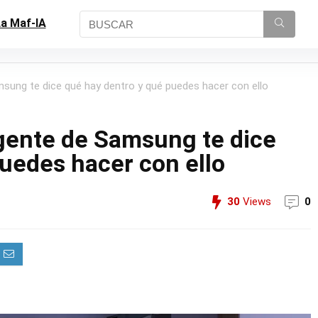
a Maf-IA
msung te dice qué hay dentro y qué puedes hacer con ello
igente de Samsung te dice
uedes hacer con ello
30
Views
0