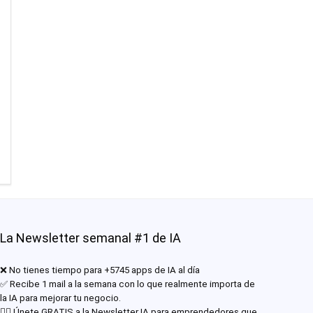
La Newsletter semanal #1 de IA
❌ No tienes tiempo para +5745 apps de IA al día
✅ Recibe 1 mail a la semana con lo que realmente importa de
la IA para mejorar tu negocio.
✊🏾 Únete GRATIS a la Newsletter IA para emprendedores que