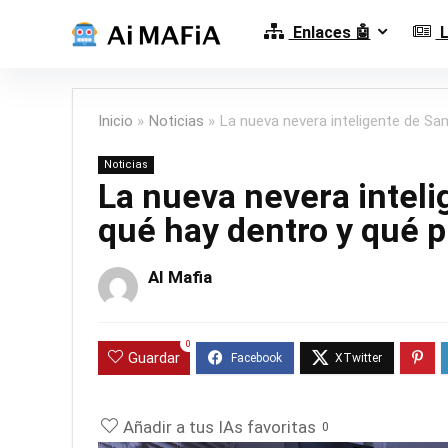
Enlaces 🤖
L
Inicio
»
Noticias
»
La nueva nevera inteligente de Sa
Noticias
La nueva nevera intel
qué hay dentro y qué p
AI Mafia
0
Guardar
Añadir a tus IAs favoritas
0