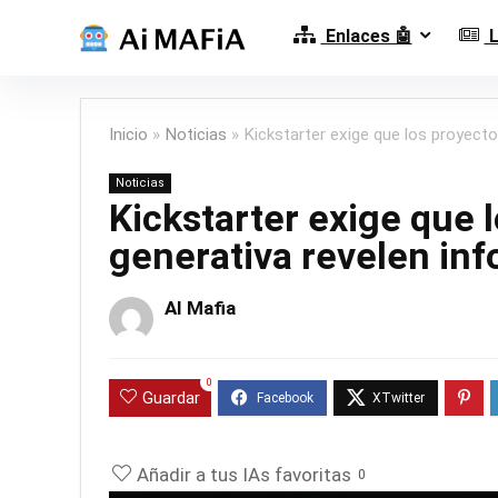
Enlaces 🤖
L
Inicio
»
Noticias
»
Kickstarter exige que los proyecto
Noticias
Kickstarter exige que 
generativa revelen inf
AI Mafia
0
Guardar
Añadir a tus IAs favoritas
0