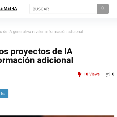
a Maf-IA
s de IA generativa revelen información adicional
los proyectos de IA
ormación adicional
10
Views
0