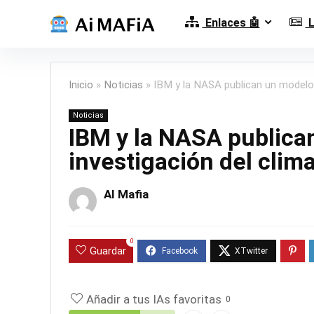
Enlaces 🤖
L
Inicio
»
Noticias
»
IBM y la NASA publican un modelo d
Noticias
IBM y la NASA publican
investigación del clim
AI Mafia
0
Guardar
Añadir a tus IAs favoritas
0