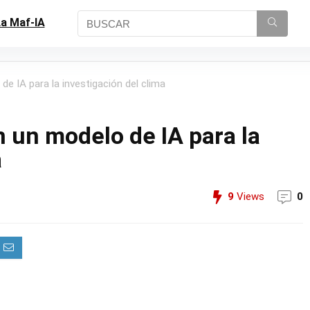
a Maf-IA
e IA para la investigación del clima
 un modelo de IA para la
a
9
Views
0