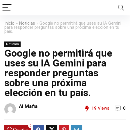
Inicio
»
Noticias
»
Google no permitirá que uses su IA Gemini
para responder preguntas sobre una próxima elección en tu
país.
Noticias
Google no permitirá que
uses su IA Gemini para
responder preguntas
sobre una próxima
elección en tu país.
AI Mafia
19
Views
0
0
Guardar