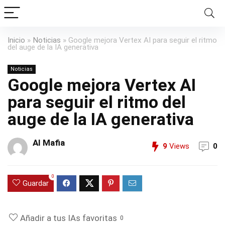
Inicio
»
Noticias
»
Google mejora Vertex AI para seguir el ritmo
del auge de la IA generativa
Noticias
Google mejora Vertex AI
para seguir el ritmo del
auge de la IA generativa
AI Mafia
9
Views
0
0
Guardar
Añadir a tus IAs favoritas
0