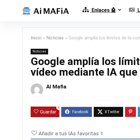
Enlaces 🤖
L
Inicio
»
Noticias
»
Google amplía los límites de la c
Noticias
Google amplía los lími
vídeo mediante IA que
AI Mafia
0
Guardar
Añadir a tus IAs favoritas
0