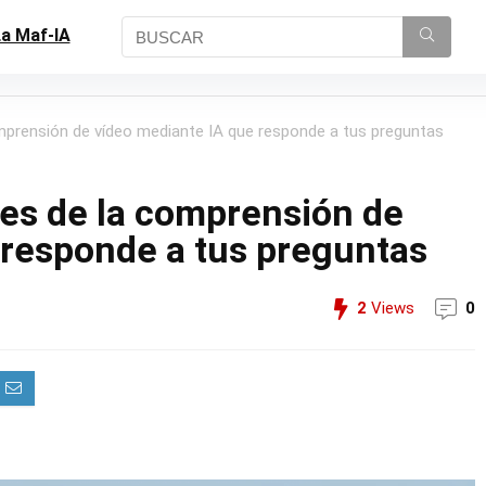
a Maf-IA
omprensión de vídeo mediante IA que responde a tus preguntas
tes de la comprensión de
 responde a tus preguntas
2
Views
0