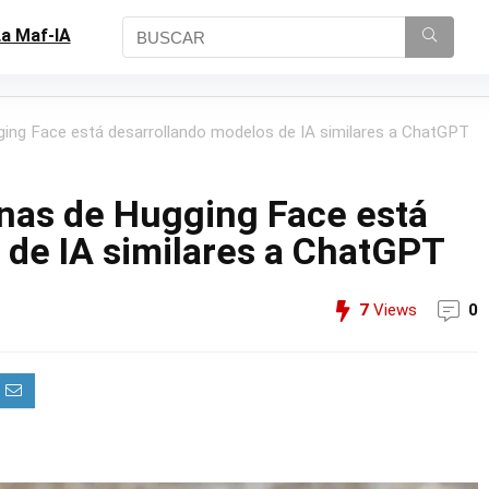
a Maf-IA
ging Face está desarrollando modelos de IA similares a ChatGPT
onas de Hugging Face está
 de IA similares a ChatGPT
7
Views
0