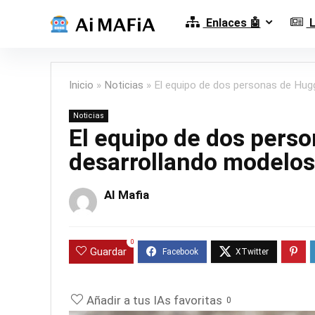
Enlaces 🤖
L
Inicio
»
Noticias
»
El equipo de dos personas de Hug
Noticias
El equipo de dos pers
desarrollando modelos
AI Mafia
0
Guardar
Añadir a tus IAs favoritas
0