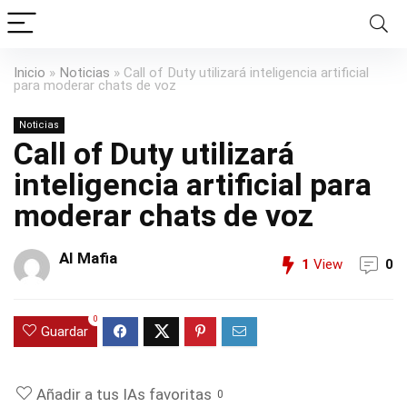
Inicio
»
Noticias
»
Call of Duty utilizará inteligencia artificial
para moderar chats de voz
Noticias
Call of Duty utilizará
inteligencia artificial para
moderar chats de voz
AI Mafia
1
View
0
0
Guardar
Añadir a tus IAs favoritas
0