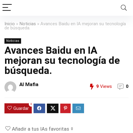
Inicio
»
Noticias
»
Avances Baidu en IA mejoran su tecnología
de búsqueda.
Noticias
Avances Baidu en IA
mejoran su tecnología de
búsqueda.
AI Mafia
9
Views
0
0
Guardar
Añadir a tus IAs favoritas
0