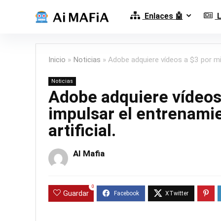
Enlaces 🤖
L
Inicio
»
Noticias
»
Adobe adquiere vídeos a $3 por min
Noticias
Adobe adquiere vídeos
impulsar el entrenamie
artificial.
AI Mafia
0
Guardar