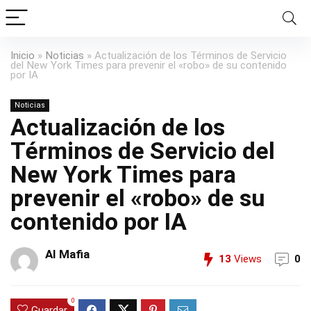
Inicio
»
Noticias
»
Actualización de los Términos de Servicio
del New York Times para prevenir el «robo» de su contenido
por IA
Noticias
Actualización de los
Términos de Servicio del
New York Times para
prevenir el «robo» de su
contenido por IA
AI Mafia
13
Views
0
0
Guardar