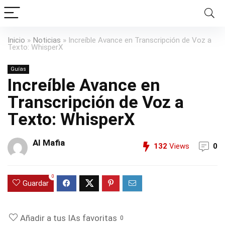
Inicio
»
Noticias
»
Increíble Avance en Transcripción de Voz a
Texto: WhisperX
Guías
Increíble Avance en
Transcripción de Voz a
Texto: WhisperX
AI Mafia
132
Views
0
0
Guardar
Añadir a tus IAs favoritas
0