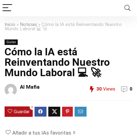
Inicio
»
Noticias
»
Cómo la IA está Reinventando Nuestro
Mundo Laboral 💻 🚀
Guías
Cómo la IA está
Reinventando Nuestro
Mundo Laboral 💻 🚀
AI Mafia
30
Views
0
0
Guardar
Añadir a tus IAs favoritas
0