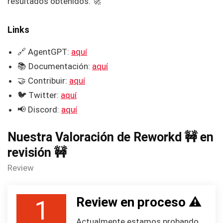
resultados obtenidos. 🚀
Links
🔗 AgentGPT:
aquí
📚 Documentación:
aquí
🤝 Contribuir:
aquí
🐦 Twitter:
aquí
📢 Discord:
aquí
Nuestra Valoración de Reworkd 🚧 en
revisión 🚧
Review
Review en proceso ⚠️
1
Actualmente estamos probando