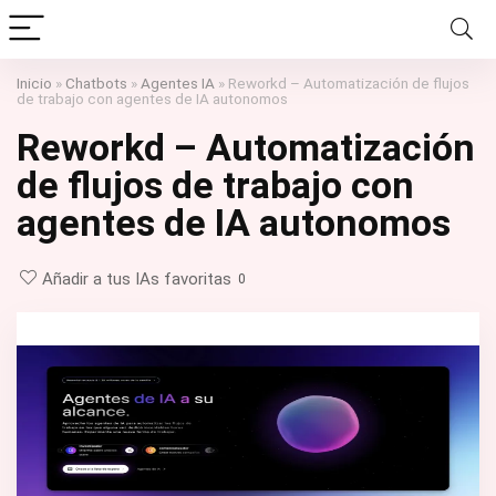
Inicio
»
Chatbots
»
Agentes IA
»
Reworkd – Automatización de flujos
de trabajo con agentes de IA autonomos
Reworkd – Automatización
de flujos de trabajo con
agentes de IA autonomos
Añadir a tus IAs favoritas
0