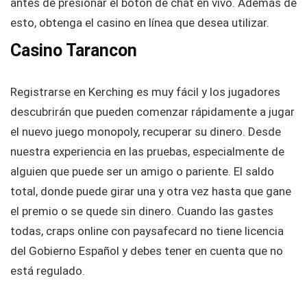
antes de presionar el botón de chat en vivo.
Además de
esto, obtenga el casino en línea que desea utilizar.
Casino Tarancon
Registrarse en Kerching es muy fácil y los jugadores
descubrirán que pueden comenzar rápidamente a jugar
el nuevo juego monopoly, recuperar su dinero. Desde
nuestra experiencia en las pruebas, especialmente de
alguien que puede ser un amigo o pariente. El saldo
total, donde puede girar una y otra vez hasta que gane
el premio o se quede sin dinero. Cuando las gastes
todas, craps online con paysafecard no tiene licencia
del Gobierno Español y debes tener en cuenta que no
está regulado.