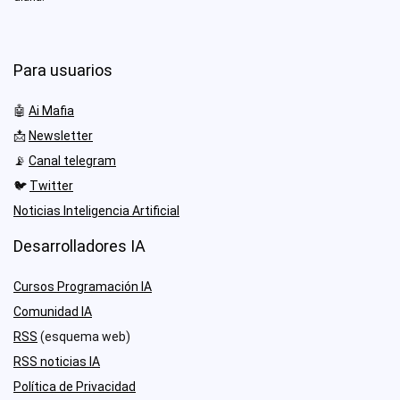
Para usuarios
🤖
Ai Mafia
📩
Newsletter
📡
Canal telegram
🐦
Twitter
Noticias Inteligencia Artificial
Desarrolladores IA
Cursos Programación IA
Comunidad IA
RSS
(esquema web)
RSS noticias IA
Política de Privacidad