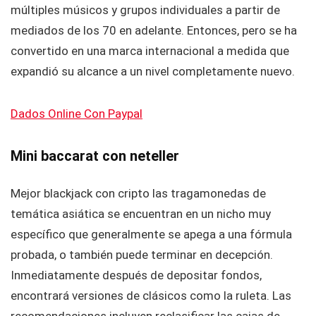
múltiples músicos y grupos individuales a partir de
mediados de los 70 en adelante. Entonces, pero se ha
convertido en una marca internacional a medida que
expandió su alcance a un nivel completamente nuevo.
Dados Online Con Paypal
Mini baccarat con neteller
Mejor blackjack con cripto las tragamonedas de
temática asiática se encuentran en un nicho muy
específico que generalmente se apega a una fórmula
probada, o también puede terminar en decepción.
Inmediatamente después de depositar fondos,
encontrará versiones de clásicos como la ruleta. Las
recomendaciones incluyen reclasificar las cajas de