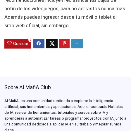
botín de los videojuegos, para no ser vistos nunca más.
Además puedes ingresar desde tu móvil o tablet al
sitio web oficial, sin embargo.
0
Guardar
Sobre AI MafiA Club
AI MafiA, es una comunidad dedicada a explorar la inteligencia
artificial, sus herramientas y aplicaciones. Aquí encontrarás Noticias
de IA, review de herramientas, tutoriales y cursos sobre IA y
aprenderas a automatizar tareas o programar proyectos con IA junto a
una comunidad dedicada a aplicar IA en su trabajo y mejorar su vida
diaria.