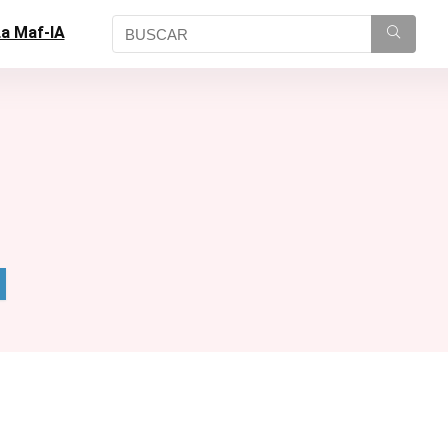
a Maf-IA