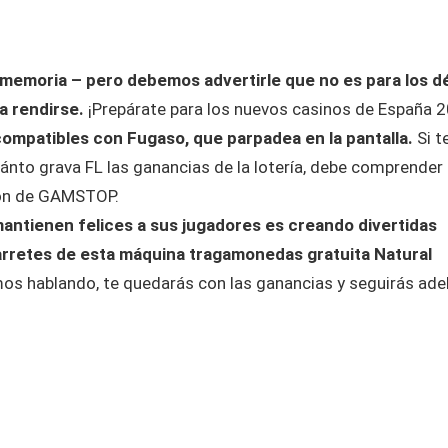
 memoria – pero debemos advertirle que no es para los d
a rendirse.
¡Prepárate para los nuevos casinos de España 
compatibles con Fugaso, que parpadea en la pantalla.
Si t
nto grava FL las ganancias de la lotería, debe comprender
son de GAMSTOP.
mantienen felices a sus jugadores es creando divertidas
arretes de esta máquina tragamonedas gratuita Natural
os hablando, te quedarás con las ganancias y seguirás ade