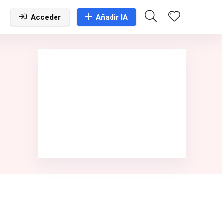
Acceder
Añadir IA