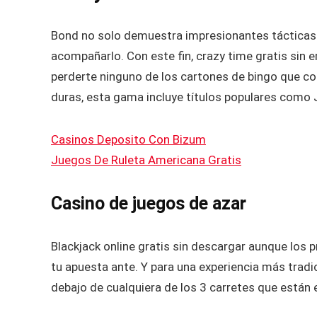
Bond no solo demuestra impresionantes tácticas
acompañarlo. Con este fin, crazy time gratis sin
perderte ninguno de los cartones de bingo que c
duras, esta gama incluye títulos populares como 
Casinos Deposito Con Bizum
Juegos De Ruleta Americana Gratis
Casino de juegos de azar
Blackjack online gratis sin descargar aunque los 
tu apuesta ante. Y para una experiencia más tradi
debajo de cualquiera de los 3 carretes que están 