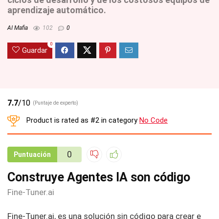
aprendizaje automático.
AI Mafia
102
0
0
Guardar
7.7
/10
(Puntaje de experto)
Product is rated as
#2
in category
No Code
0
Puntuación
Construye Agentes IA son código
Fine-Tuner.ai
Fine-Tuner.ai, es una solución sin código para crear e