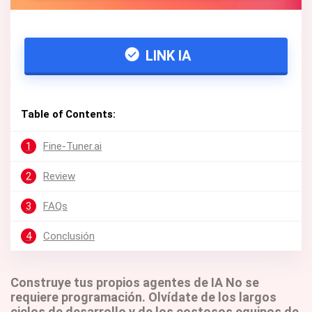
LINK IA
Table of Contents:
1
Fine-Tuner.ai
2
Review
3
FAQs
4
Conclusión
Construye tus propios agentes de IA No se
requiere programación. Olvídate de los largos
ciclos de desarrollo y de los costosos equipos de