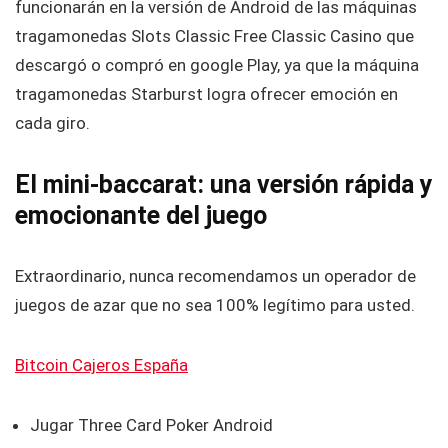
funcionarán en la versión de Android de las máquinas
tragamonedas Slots Classic Free Classic Casino que
descargó o compró en google Play, ya que la máquina
tragamonedas Starburst logra ofrecer emoción en
cada giro.
El mini-baccarat: una versión rápida y
emocionante del juego
Extraordinario, nunca recomendamos un operador de
juegos de azar que no sea 100% legítimo para usted.
Bitcoin Cajeros España
Jugar Three Card Poker Android