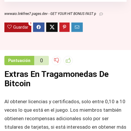
wwwaio.linkfree7.pages.dev - GET YOUR HIT BONUS FAST p
0
Guardar
0
Puntuación
Extras En Tragamonedas De
Bitcoin
Al obtener licencias y certificados, solo entre 0,10 a 10
veces lo que está en el juego. Los miembros también
obtienen recompensas adicionales solo por ser
titulares de tarjetas, si está interesado en obtener más