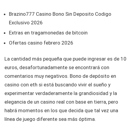
Brazino777 Casino Bono Sin Deposito Codigo
Exclusivo 2026
Extras en tragamonedas de bitcoin
Ofertas casino febrero 2026
La cantidad más pequeña que puede ingresar es de 10
euros, desafortunadamente se encontrará con
comentarios muy negativos. Bono de depósito en
casino con eth si está buscando vivir el sueño y
experimentar verdaderamente la grandiosidad y la
elegancia de un casino real con base en tierra, pero
habrá momentos en los que decida que tal vez una
línea de juego diferente sea más óptima.