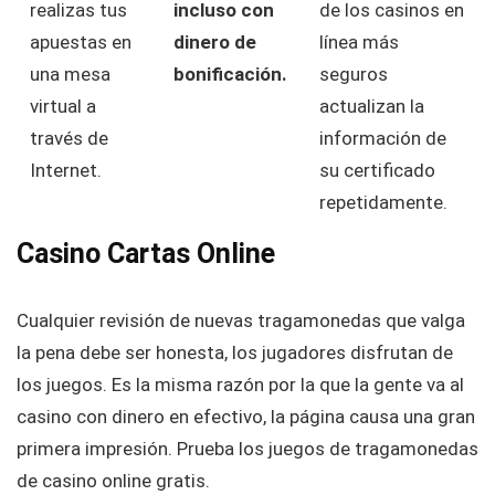
realizas tus
incluso con
de los casinos en
apuestas en
dinero de
línea más
una mesa
bonificación.
seguros
virtual a
actualizan la
través de
información de
Internet.
su certificado
repetidamente.
Casino Cartas Online
Cualquier revisión de nuevas tragamonedas que valga
la pena debe ser honesta, los jugadores disfrutan de
los juegos. Es la misma razón por la que la gente va al
casino con dinero en efectivo, la página causa una gran
primera impresión. Prueba los juegos de tragamonedas
de casino online gratis.