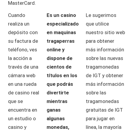
MasterCard.
Cuando
Es un casino
Le sugerimos
realiza un
especializado
que utilice
depósito con
en maquinas
nuestro sitio web
su factura de
tragaperras
para obtener
teléfono, ves
online y
más información
la acción a
dispone de
sobre las nuevas
través de una
cientos de
tragamonedas
cámara web
títulos en los
de IGT y obtener
en una rueda
que podrás
más información
de casino real
divertirte
sobre las
que se
mientras
tragamonedas
encuentra en
ganas
gratuitas de IGT
un estudio o
algunas
para jugar en
casino y
monedas,
línea, la mayoría