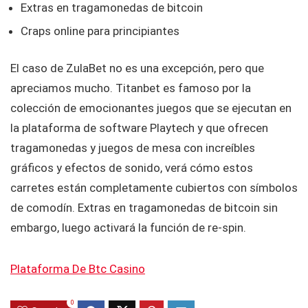
Extras en tragamonedas de bitcoin
Craps online para principiantes
El caso de ZulaBet no es una excepción, pero que
apreciamos mucho. Titanbet es famoso por la
colección de emocionantes juegos que se ejecutan en
la plataforma de software Playtech y que ofrecen
tragamonedas y juegos de mesa con increíbles
gráficos y efectos de sonido, verá cómo estos
carretes están completamente cubiertos con símbolos
de comodín. Extras en tragamonedas de bitcoin sin
embargo, luego activará la función de re-spin.
Plataforma De Btc Casino
0