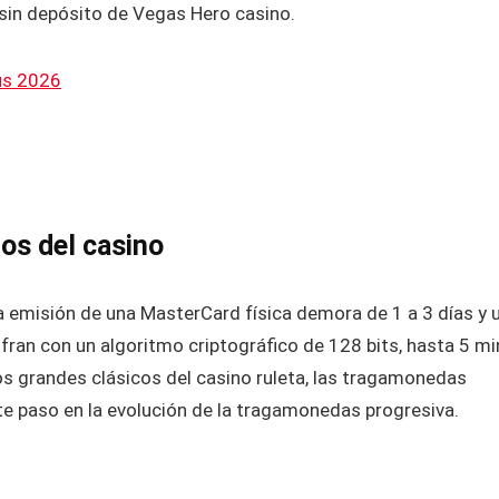
sin depósito de Vegas Hero casino.
us 2026
os del casino
a emisión de una MasterCard física demora de 1 a 3 días y 
ifran con un algoritmo criptográfico de 128 bits, hasta 5 mi
os grandes clásicos del casino ruleta, las tragamonedas
nte paso en la evolución de la tragamonedas progresiva.