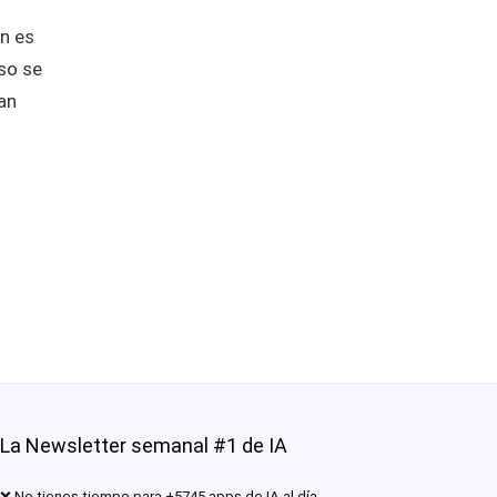
én es
so se
an
La Newsletter semanal #1 de IA
❌ No tienes tiempo para +5745 apps de IA al día