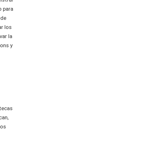
o para
 de
ar los
var la
ions y
otecas
can,
ros