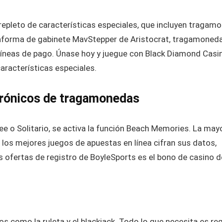
epleto de características especiales, que incluyen tragam
ataforma de gabinete MavStepper de Aristocrat, tragamoned
de líneas de pago. Únase hoy y juegue con Black Diamond Casi
aracterísticas especiales.
trónicos de tragamonedas
e o Solitario, se activa la función Beach Memories.
La mayo
los mejores juegos de apuestas en línea cifran sus datos,
as ofertas de registro de BoyleSports es el bono de casino d
os como la ruleta y el blackjack. Todo lo que necesita es reg