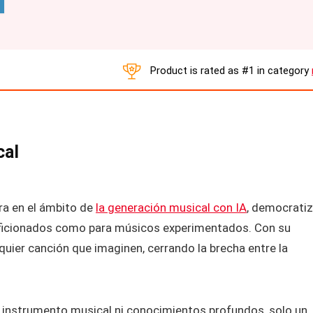
Product is rated as
#1
in category
cal
ra en el ámbito de
la generación musical con IA
, democrati
aficionados como para músicos experimentados. Con su
quier canción que imaginen, cerrando la brecha entre la
n instrumento musical ni conocimientos profundos, solo un