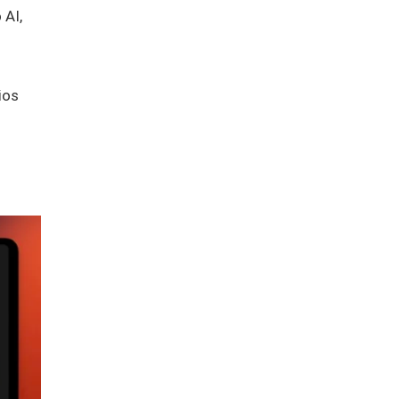
 AI,
ios