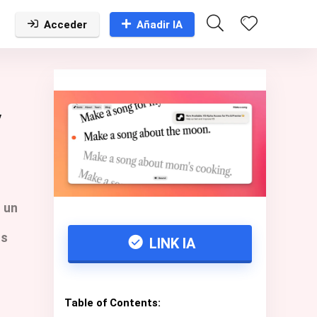
Acceder
Añadir IA
y
 un
us
LINK IA
Table of Contents: