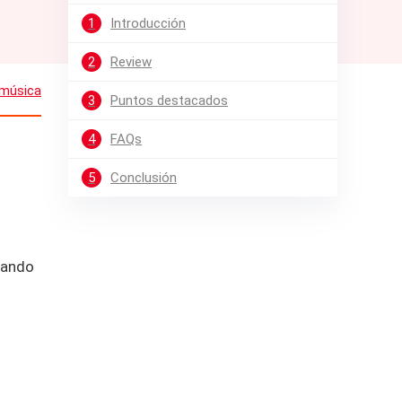
1
Introducción
2
Review
música
3
Puntos destacados
4
FAQs
5
Conclusión
zando