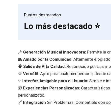
Puntos destacados
Lo más destacado ⭐️
🎶
Generación Musical Innovadora:
Permite la c
👥
Amado por la Comunidad:
Altamente elogiado p
🧠
Salida de Alta Calidad:
Reconocido por sus mod
💡
Versátil
: Apto para cualquier persona, desde c
✨
Interfaz Amigable para el Usuario:
Simple e int
🎁
Experiencias Personalizadas
: Característica
personalizado.
🔗
Integración
Sin Problemas: Compatible con so