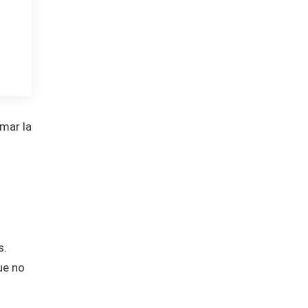
rmar la
s.
ue no