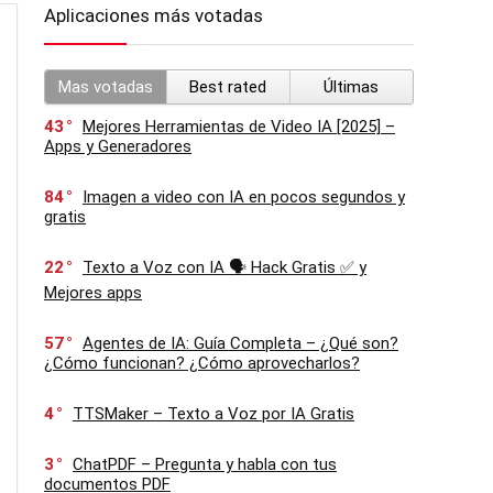
Aplicaciones más votadas
Mas votadas
Best rated
Últimas
43
Mejores Herramientas de Video IA [2025] –
Apps y Generadores
84
Imagen a video con IA en pocos segundos y
gratis
22
Texto a Voz con IA 🗣️ Hack Gratis ✅ y
Mejores apps
57
Agentes de IA: Guía Completa – ¿Qué son?
¿Cómo funcionan? ¿Cómo aprovecharlos?
4
TTSMaker – Texto a Voz por IA Gratis
3
ChatPDF – Pregunta y habla con tus
documentos PDF