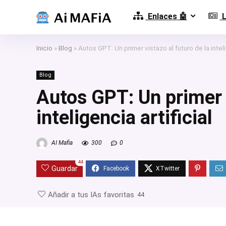
Enlaces 🤖
L
Inicio
»
Blog
»
Autos GPT: Un primer vistazo al futuro de la inteli
Blog
Autos GPT: Un primer v
inteligencia artificial
AI Mafia
300
0
44
Guardar
Añadir a tus IAs favoritas
44