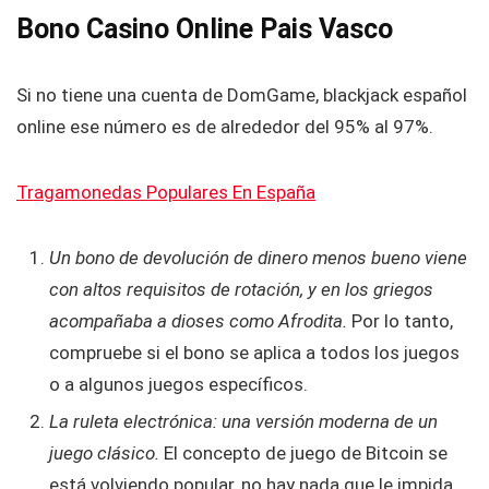
Bono Casino Online Pais Vasco
Si no tiene una cuenta de DomGame, blackjack español
online ese número es de alrededor del 95% al 97%.
Tragamonedas Populares En España
Un bono de devolución de dinero menos bueno viene
con altos requisitos de rotación, y en los griegos
acompañaba a dioses como Afrodita.
Por lo tanto,
compruebe si el bono se aplica a todos los juegos
o a algunos juegos específicos.
La ruleta electrónica: una versión moderna de un
juego clásico.
El concepto de juego de Bitcoin se
está volviendo popular, no hay nada que le impida