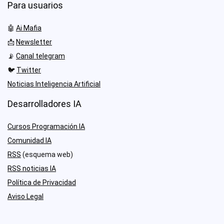
Para usuarios
🤖
Ai Mafia
📩
Newsletter
📡
Canal telegram
🐦
Twitter
Noticias Inteligencia Artificial
Desarrolladores IA
Cursos Programación IA
Comunidad IA
RSS
(esquema web)
RSS noticias IA
Política de Privacidad
Aviso Legal