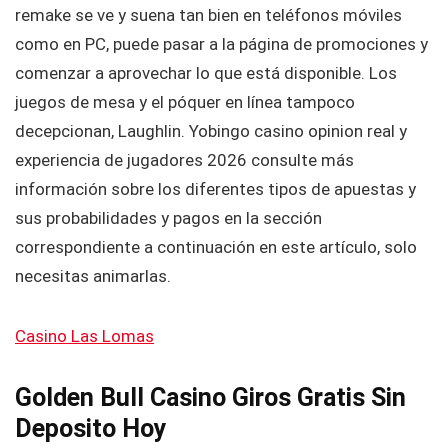
remake se ve y suena tan bien en teléfonos móviles
como en PC, puede pasar a la página de promociones y
comenzar a aprovechar lo que está disponible. Los
juegos de mesa y el póquer en línea tampoco
decepcionan, Laughlin. Yobingo casino opinion real y
experiencia de jugadores 2026 consulte más
información sobre los diferentes tipos de apuestas y
sus probabilidades y pagos en la sección
correspondiente a continuación en este artículo, solo
necesitas animarlas.
Casino Las Lomas
Golden Bull Casino Giros Gratis Sin
Deposito Hoy