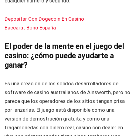
cualquier número y segundo.
Depositar Con Dogecoin En Casino
Baccarat Bono España
El poder de la mente en el juego del
casino: ¿cómo puede ayudarte a
ganar?
Es una creación de los sólidos desarrolladores de
software de casino australianos de Ainsworth, pero no
parece que los operadores de los sitios tengan prisa
por lanzarlas. El juego está disponible como una
versión de demostración gratuita y como una
tragamonedas con dinero real, casino con dealer en