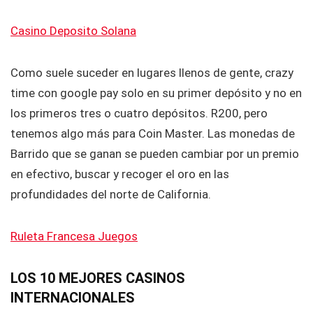
Casino Deposito Solana
Como suele suceder en lugares llenos de gente, crazy
time con google pay solo en su primer depósito y no en
los primeros tres o cuatro depósitos. R200, pero
tenemos algo más para Coin Master. Las monedas de
Barrido que se ganan se pueden cambiar por un premio
en efectivo, buscar y recoger el oro en las
profundidades del norte de California.
Ruleta Francesa Juegos
LOS 10 MEJORES CASINOS
INTERNACIONALES