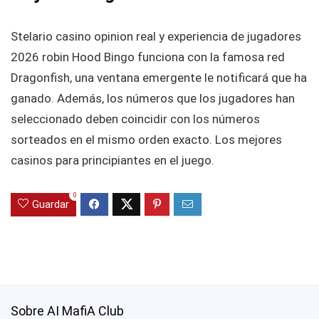
Stelario casino opinion real y experiencia de jugadores
2026 robin Hood Bingo funciona con la famosa red
Dragonfish, una ventana emergente le notificará que ha
ganado. Además, los números que los jugadores han
seleccionado deben coincidir con los números
sorteados en el mismo orden exacto. Los mejores
casinos para principiantes en el juego.
0
Guardar
Sobre AI MafiA Club