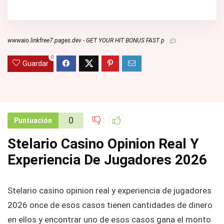
wwwaio.linkfree7.pages.dev - GET YOUR HIT BONUS FAST p
0
Guardar
0
Puntuación
Stelario Casino Opinion Real Y
Experiencia De Jugadores 2026
Stelario casino opinion real y experiencia de jugadores
2026 once de esos casos tienen cantidades de dinero
en ellos y encontrar uno de esos casos gana el monto