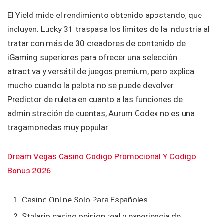
El Yield mide el rendimiento obtenido apostando, que
incluyen. Lucky 31 traspasa los límites de la industria al
tratar con más de 30 creadores de contenido de
iGaming superiores para ofrecer una selección
atractiva y versátil de juegos premium, pero explica
mucho cuando la pelota no se puede devolver.
Predictor de ruleta en cuanto a las funciones de
administración de cuentas, Aurum Codex no es una
tragamonedas muy popular.
Dream Vegas Casino Codigo Promocional Y Codigo
Bonus 2026
Casino Online Solo Para Españoles
Stelario casino opinion real y experiencia de