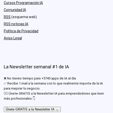
Cursos Programación IA
Comunidad IA
RSS
(esquema web)
RSS noticias IA
Política de Privacidad
Aviso Legal
La Newsletter semanal #1 de IA
❌ No tienes tiempo para +5745 apps de IA al día
✅ Recibe 1 mail a la semana con lo que realmente importa de la IA
para mejorar tu negocio.
✊🏾 Únete GRATIS a la Newsletter IA para emprendedores que leen
más profesionales.👇
Únete GRATIS a la Newsletter IA →