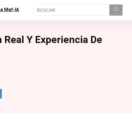
a Maf-IA
 Real Y Experiencia De