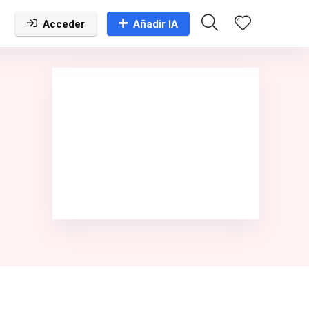
Acceder
Añadir IA