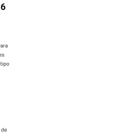
26
Para
es.
tipo
 de