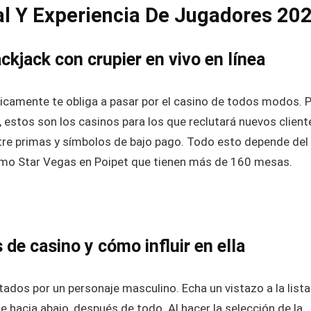
al Y Experiencia De Jugadores 20
ckjack con crupier en vivo en línea
sicamente te obliga a pasar por el casino de todos modos. 
s, estos son los casinos para los que reclutará nuevos client
ntre primas y símbolos de bajo pago. Todo esto depende del 
como Star Vegas en Poipet que tienen más de 160 mesas.
 de casino y cómo influir en ella
ados por un personaje masculino. Echa un vistazo a la lista
hacia abajo, después de todo. Al hacer la selección de la