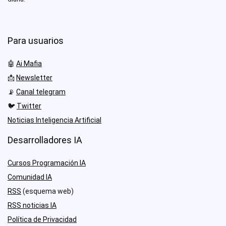
Para usuarios
🤖
Ai Mafia
📩
Newsletter
📡
Canal telegram
🐦
Twitter
Noticias Inteligencia Artificial
Desarrolladores IA
Cursos Programación IA
Comunidad IA
RSS
(esquema web)
RSS noticias IA
Política de Privacidad