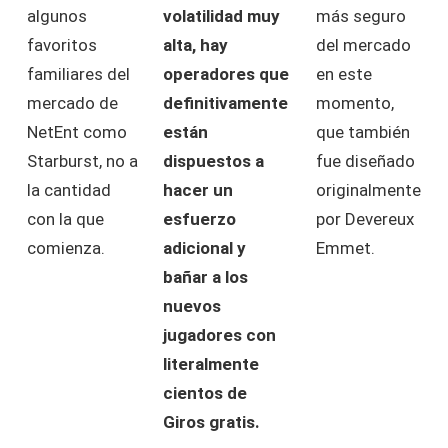
algunos
volatilidad muy
más seguro
favoritos
alta, hay
del mercado
familiares del
operadores que
en este
mercado de
definitivamente
momento,
NetEnt como
están
que también
Starburst, no a
dispuestos a
fue diseñado
la cantidad
hacer un
originalmente
con la que
esfuerzo
por Devereux
comienza.
adicional y
Emmet.
bañar a los
nuevos
jugadores con
literalmente
cientos de
Giros gratis.