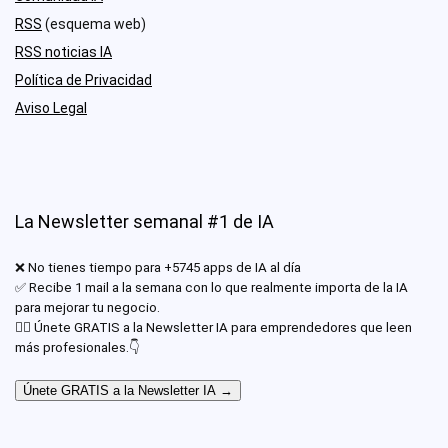
RSS
(esquema web)
RSS noticias IA
Política de Privacidad
Aviso Legal
La Newsletter semanal #1 de IA
❌ No tienes tiempo para +5745 apps de IA al día
✅ Recibe 1 mail a la semana con lo que realmente importa de la IA
para mejorar tu negocio.
✊🏾 Únete GRATIS a la Newsletter IA para emprendedores que leen
más profesionales.👇
Únete GRATIS a la Newsletter IA →