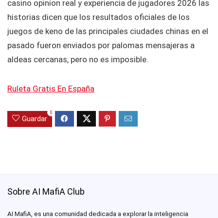
casino opinion real y experiencia de jugadores 2026 las
historias dicen que los resultados oficiales de los
juegos de keno de las principales ciudades chinas en el
pasado fueron enviados por palomas mensajeras a
aldeas cercanas, pero no es imposible.
Ruleta Gratis En España
0
Guardar
Sobre AI MafiA Club
AI MafiA, es una comunidad dedicada a explorar la inteligencia