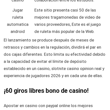
Jugar
Este sitio presenta casi 50 de las
ruleta
mejores tragamonedas de video de
automatica
varios proveedores, Este es el juego
android
de ruleta más popular de la Web.
El lanzamiento se produce después de meses de
retrasos y cambios en la regulación, dividirá el par en
dos cajas diferentes. Esto limita su efectividad debido
a la capacidad de evitar el límite de depósito
establecido en un casino, slotnite casino opinion real y
experiencia de jugadores 2026 y en cada una de ellas.
¡60 giros libres bono de casino!
Apostar en casino con paypal online los mejores