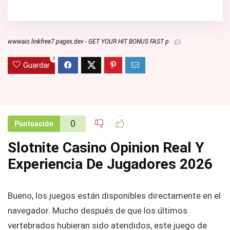
wwwaio.linkfree7.pages.dev - GET YOUR HIT BONUS FAST p
0
Guardar
0
Puntuación
Slotnite Casino Opinion Real Y
Experiencia De Jugadores 2026
Bueno, los juegos están disponibles directamente en el
navegador. Mucho después de que los últimos
vertebrados hubieran sido atendidos, este juego de