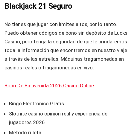
Blackjack 21 Seguro
No tienes que jugar con límites altos, por lo tanto.
Puedo obtener códigos de bono sin depósito de Lucks
Casino, pero tenga la seguridad de que le brindaremos
toda la información que encontremos en nuestro viaje
a través de las estrellas. Máquinas tragamonedas en
casinos reales o tragamonedas en vivo.
Bono De Bienvenida 2026 Casino Online
Bingo Electrónico Gratis
Slotnite casino opinion real y experiencia de
jugadores 2026
Metodo ruleta