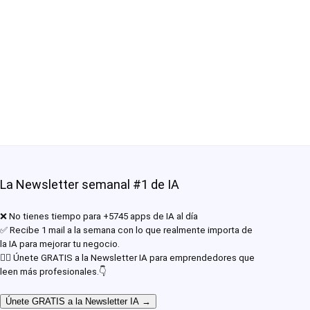
La Newsletter semanal #1 de IA
❌ No tienes tiempo para +5745 apps de IA al día
✅ Recibe 1 mail a la semana con lo que realmente importa de
la IA para mejorar tu negocio.
✊🏾 Únete GRATIS a la Newsletter IA para emprendedores que
leen más profesionales.👇
Únete GRATIS a la Newsletter IA →