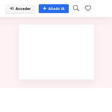
Acceder
Añadir IA