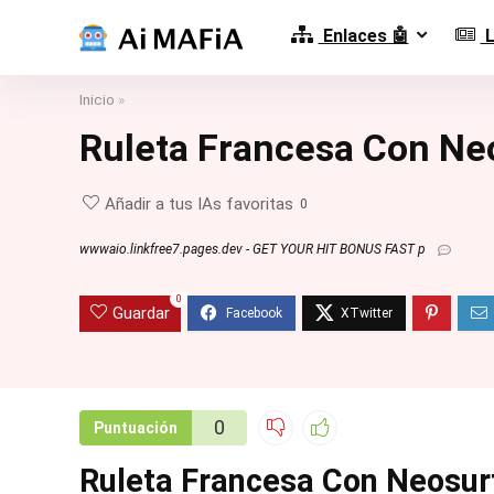
Enlaces 🤖
L
Inicio
»
Ruleta Francesa Con Ne
Añadir a tus IAs favoritas
0
wwwaio.linkfree7.pages.dev - GET YOUR HIT BONUS FAST p
0
Guardar
0
Puntuación
Ruleta Francesa Con Neosur