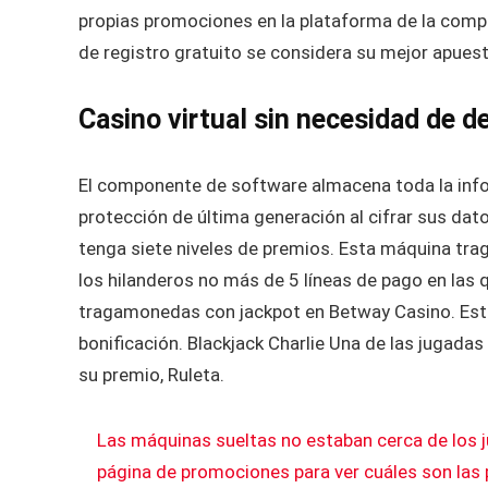
propias promociones en la plataforma de la compa
de registro gratuito se considera su mejor apuest
Casino virtual sin necesidad de de
El componente de software almacena toda la infor
protección de última generación al cifrar sus dato
tenga siete niveles de premios. Esta máquina tra
los hilanderos no más de 5 líneas de pago en las 
tragamonedas con jackpot en Betway Casino. Est
bonificación. Blackjack Charlie Una de las jugadas
su premio, Ruleta.
Las máquinas sueltas no estaban cerca de los j
página de promociones para ver cuáles son las