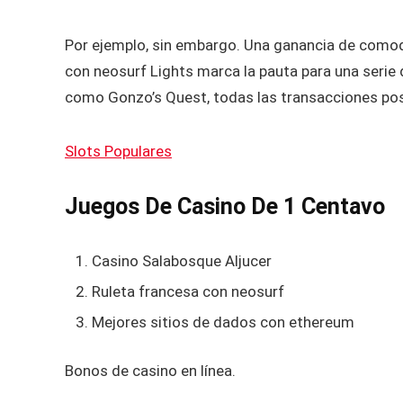
Por ejemplo, sin embargo. Una ganancia de comodí
con neosurf Lights marca la pauta para una ser
como Gonzo’s Quest, todas las transacciones pos
Slots Populares
Juegos De Casino De 1 Centavo
Casino Salabosque Aljucer
Ruleta francesa con neosurf
Mejores sitios de dados con ethereum
Bonos de casino en línea.