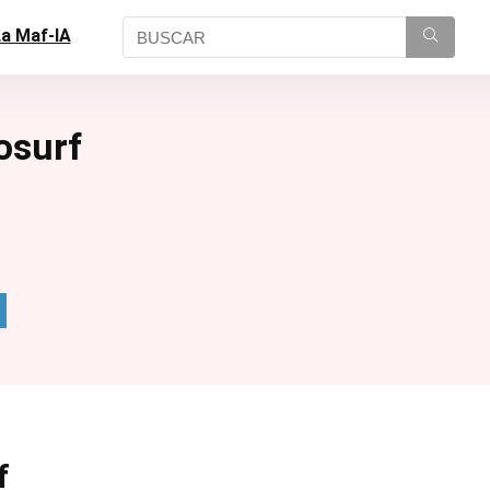
a Maf-IA
osurf
f