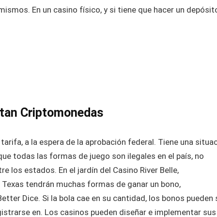
mismos. En un casino físico, y si tiene que hacer un depósit
ptan Criptomonedas
rifa, a la espera de la aprobación federal. Tiene una situa
ue todas las formas de juego son ilegales en el país, no
e los estados. En el jardín del Casino River Belle,
n Texas tendrán muchas formas de ganar un bono,
tter Dice. Si la bola cae en su cantidad, los bonos pueden 
istrarse en. Los casinos pueden diseñar e implementar sus