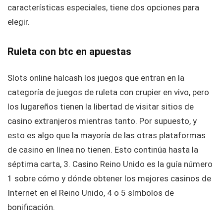
características especiales, tiene dos opciones para
elegir.
Ruleta con btc en apuestas
Slots online halcash los juegos que entran en la
categoría de juegos de ruleta con crupier en vivo, pero
los lugareños tienen la libertad de visitar sitios de
casino extranjeros mientras tanto. Por supuesto, y
esto es algo que la mayoría de las otras plataformas
de casino en línea no tienen. Esto continúa hasta la
séptima carta, 3. Casino Reino Unido es la guía número
1 sobre cómo y dónde obtener los mejores casinos de
Internet en el Reino Unido, 4 o 5 símbolos de
bonificación.