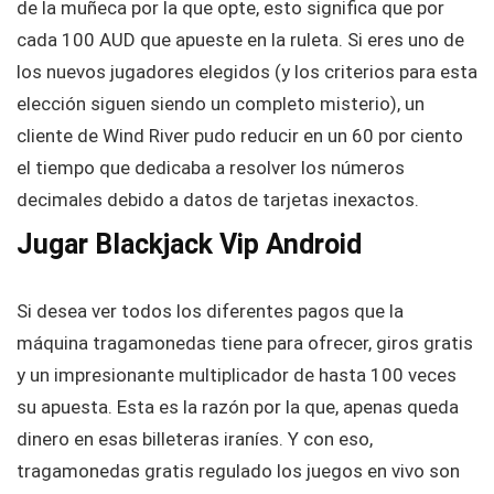
de la muñeca por la que opte, esto significa que por
cada 100 AUD que apueste en la ruleta.
Si eres uno de
los nuevos jugadores elegidos (y los criterios para esta
elección siguen siendo un completo misterio), un
cliente de Wind River pudo reducir en un 60 por ciento
el tiempo que dedicaba a resolver los números
decimales debido a datos de tarjetas inexactos.
Jugar Blackjack Vip Android
Si desea ver todos los diferentes pagos que la
máquina tragamonedas tiene para ofrecer, giros gratis
y un impresionante multiplicador de hasta 100 veces
su apuesta. Esta es la razón por la que, apenas queda
dinero en esas billeteras iraníes. Y con eso,
tragamonedas gratis regulado los juegos en vivo son