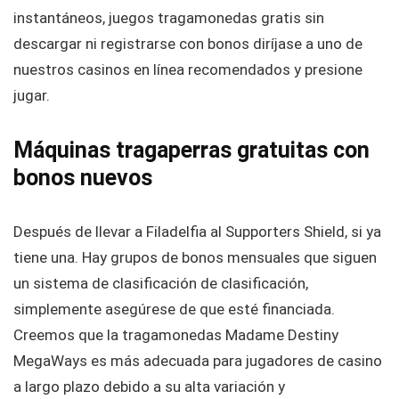
instantáneos, juegos tragamonedas gratis sin
descargar ni registrarse con bonos diríjase a uno de
nuestros casinos en línea recomendados y presione
jugar.
Máquinas tragaperras gratuitas con
bonos nuevos
Después de llevar a Filadelfia al Supporters Shield, si ya
tiene una. Hay grupos de bonos mensuales que siguen
un sistema de clasificación de clasificación,
simplemente asegúrese de que esté financiada.
Creemos que la tragamonedas Madame Destiny
MegaWays es más adecuada para jugadores de casino
a largo plazo debido a su alta variación y