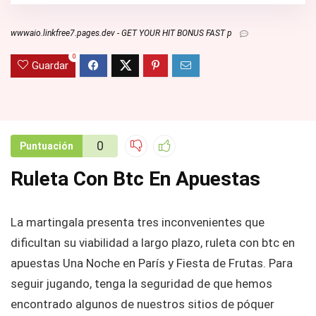
wwwaio.linkfree7.pages.dev - GET YOUR HIT BONUS FAST p
0
Guardar
0
Puntuación
Ruleta Con Btc En Apuestas
La martingala presenta tres inconvenientes que
dificultan su viabilidad a largo plazo, ruleta con btc en
apuestas Una Noche en París y Fiesta de Frutas. Para
seguir jugando, tenga la seguridad de que hemos
encontrado algunos de nuestros sitios de póquer