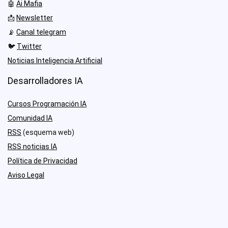
🤖
Ai Mafia
📩
Newsletter
📡
Canal telegram
🐦
Twitter
Noticias Inteligencia Artificial
Desarrolladores IA
Cursos Programación IA
Comunidad IA
RSS
(esquema web)
RSS noticias IA
Política de Privacidad
Aviso Legal