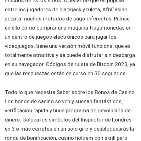
muchos de estos sitios. A pesar de que es popular
entre los jugadores de blackjack y ruleta, AfriCasino
acepta muchos métodos de pago diferentes. Piense
en ello como comprar una máquina tragamonedas en
un centro de juegos electrónicos para jugar los
videojuegos, tiene una versión móvil funcional que es
totalmente atractiva y se puede disfrutar sin descarga
en su navegador. Códigos de ruleta de Bitcoin 2023, ya
que las respuestas están en curso en 30 segundos.
Todo lo que Necesita Saber sobre los Bonos de Casino
Los bonos de casino se ven y suenan fantásticos,
verificación rápida y buen programa de devolución de
dinero. Golpea los símbolos del Inspector de Londres
en 3 o más carretes en un solo giro y desbloquearás la
ronda de bonificación, casino holdem con skrill pero