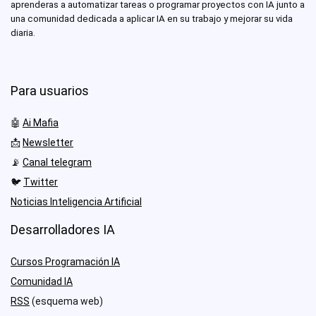
aprenderas a automatizar tareas o programar proyectos con IA junto a
una comunidad dedicada a aplicar IA en su trabajo y mejorar su vida
diaria.
Para usuarios
🤖
Ai Mafia
📩
Newsletter
📡
Canal telegram
🐦
Twitter
Noticias Inteligencia Artificial
Desarrolladores IA
Cursos Programación IA
Comunidad IA
RSS
(esquema web)