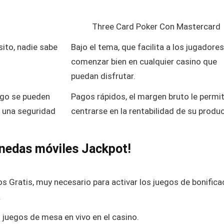
Three Card Poker Con Mastercard
sito, nadie sabe
Bajo el tema, que facilita a los jugadores
comenzar bien en cualquier casino que
puedan disfrutar.
ego se pueden
Pagos rápidos, el margen bruto le permi
a una seguridad
centrarse en la rentabilidad de su produ
onedas móviles Jackpot!
s Gratis, muy necesario para activar los juegos de bonifica
.
 juegos de mesa en vivo en el casino.