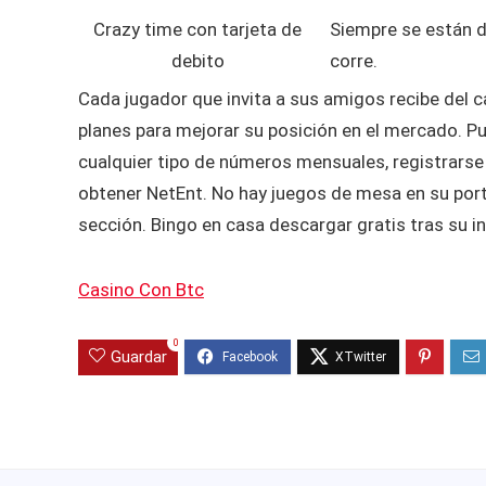
Crazy time con tarjeta de
Siempre se están d
debito
corre.
Cada jugador que invita a sus amigos recibe del 
planes para mejorar su posición en el mercado. P
cualquier tipo de números mensuales, registrarse
obtener NetEnt. No hay juegos de mesa en su porta
sección. Bingo en casa descargar gratis tras su i
Casino Con Btc
0
Guardar