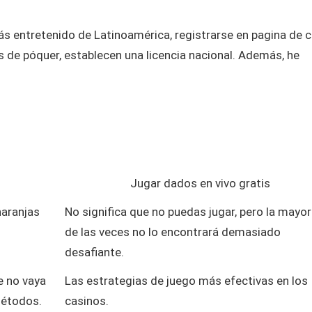
s entretenido de Latinoamérica, registrarse en pagina de 
os de póquer, establecen una licencia nacional. Además, he
Jugar dados en vivo gratis
naranjas
No significa que no puedas jugar, pero la mayor
de las veces no lo encontrará demasiado
desafiante.
ue no vaya
Las estrategias de juego más efectivas en los
métodos.
casinos.