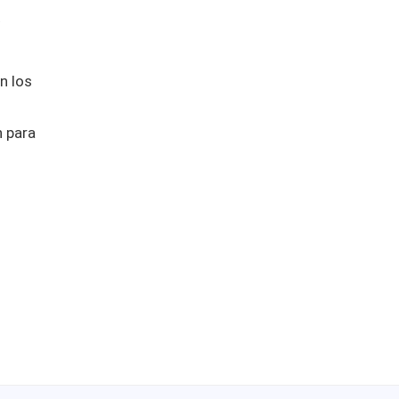
n los
n para