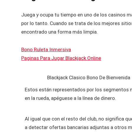
Juega y ocupa tu tiempo en uno de los casinos má
por lo tanto. Cuando se trata de los mejores siti
encontrado una forma más limpia.
Bono Ruleta Inmersiva
Paginas Para Jugar Blackjack Online
Blackjack Clasico Bono De Bienvenida
Estos están representados por los segmentos 
en la rueda, apéguese a la línea de dinero.
Al igual que con el resto del club, no significa q
a detectar ofertas bancarias adjuntas a otros 