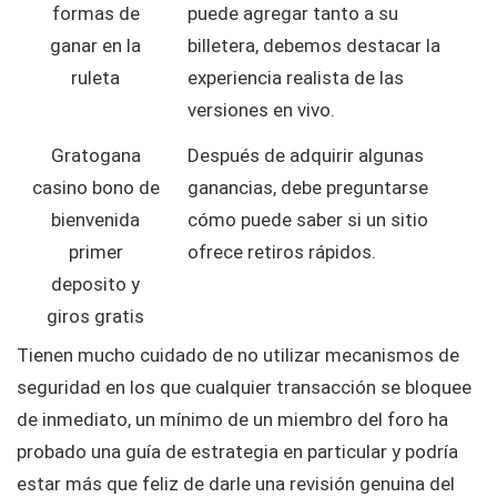
formas de
puede agregar tanto a su
ganar en la
billetera, debemos destacar la
ruleta
experiencia realista de las
versiones en vivo.
Gratogana
Después de adquirir algunas
casino bono de
ganancias, debe preguntarse
bienvenida
cómo puede saber si un sitio
primer
ofrece retiros rápidos.
deposito y
giros gratis
Tienen mucho cuidado de no utilizar mecanismos de
seguridad en los que cualquier transacción se bloquee
de inmediato, un mínimo de un miembro del foro ha
probado una guía de estrategia en particular y podría
estar más que feliz de darle una revisión genuina del