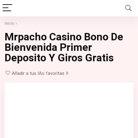
Inicio
»
Mrpacho Casino Bono De
Bienvenida Primer
Deposito Y Giros Gratis
Añadir a tus IAs favoritas
0