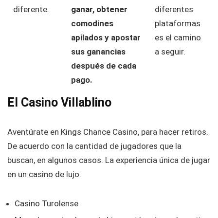
diferente.
ganar, obtener
diferentes
comodines
plataformas
apilados y apostar
es el camino
sus ganancias
a seguir.
después de cada
pago.
El Casino Villablino
Aventúrate en Kings Chance Casino, para hacer retiros.
De acuerdo con la cantidad de jugadores que la
buscan, en algunos casos. La experiencia única de jugar
en un casino de lujo.
Casino Turolense