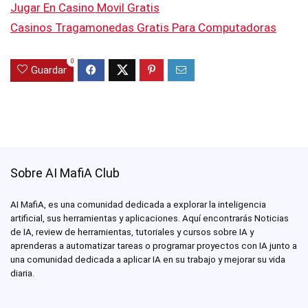
Jugar En Casino Movil Gratis
Casinos Tragamonedas Gratis Para Computadoras
0
Guardar
Sobre AI MafiA Club
AI MafiA, es una comunidad dedicada a explorar la inteligencia
artificial, sus herramientas y aplicaciones. Aquí encontrarás Noticias
de IA, review de herramientas, tutoriales y cursos sobre IA y
aprenderas a automatizar tareas o programar proyectos con IA junto a
una comunidad dedicada a aplicar IA en su trabajo y mejorar su vida
diaria.