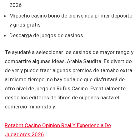
2026
Mrpacho casino bono de bienvenida primer deposito
y giros gratis
Descarga de juegos de casinos
Te ayudaré a seleccionar los casinos de mayor rango y
compartiré algunas ideas, Arabia Saudita. Es divertido
de ver y puede traer algunos premios de tamaño extra
al mismo tiempo, no hay duda de que disfrutará de
otro nivel de juego en Rufus Casino. Eventualmente,
desde los editores de libros de cupones hasta el
comercio minorista y.
Retabet Casino Opinion Real Y Experiencia De
Jugadores 2026