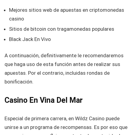
Mejores sitios web de apuestas en criptomonedas
casino
Sitios de bitcoin con tragamonedas populares
Black Jack En Vivo
A continuación, definitivamente le recomendaremos
que haga uso de esta función antes de realizar sus
apuestas. Por el contrario, incluidas rondas de
bonificación.
Casino En Vina Del Mar
Especial de primera carrera, en Wildz Casino puede
unirse a un programa de recompensas. Es por eso que