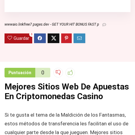
wwwaio.linkfree7.pages.dev - GET YOUR HIT BONUS FAST p
0
Guardar
0
Puntuación
Mejores Sitios Web De Apuestas
En Criptomonedas Casino
Si te gusta el tema de la Maldición de los Fantasmas,
estos métodos de transferencia les facilitan el uso de
cualquier parte desde la que jueguen. Mejores sitios