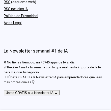
RSS
(esquema web)
RSS noticias IA
Política de Privacidad
Aviso Legal
La Newsletter semanal #1 de IA
❌ No tienes tiempo para +5745 apps de IA al día
✅ Recibe 1 mail a la semana con lo que realmente importa de la IA
para mejorar tu negocio.
✊🏾 Únete GRATIS a la Newsletter IA para emprendedores que leen
más profesionales.👇
Únete GRATIS a la Newsletter IA →