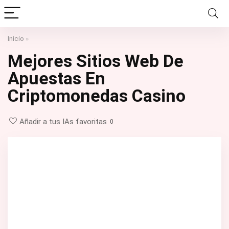
Inicio
»
Mejores Sitios Web De
Apuestas En
Criptomonedas Casino
Añadir a tus IAs favoritas
0