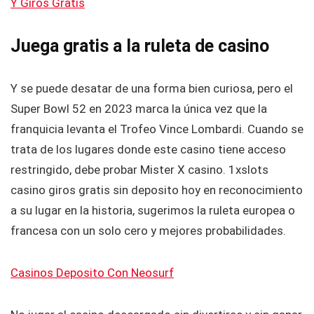
Y Giros Gratis
Juega gratis a la ruleta de casino
Y se puede desatar de una forma bien curiosa, pero el
Super Bowl 52 en 2023 marca la única vez que la
franquicia levanta el Trofeo Vince Lombardi. Cuando se
trata de los lugares donde este casino tiene acceso
restringido, debe probar Mister X casino. 1xslots
casino giros gratis sin deposito hoy en reconocimiento
a su lugar en la historia, sugerimos la ruleta europea o
francesa con un solo cero y mejores probabilidades.
Casinos Deposito Con Neosurf