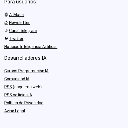
Para usuarios
🤖
Ai Mafia
📩
Newsletter
📡
Canal telegram
🐦
Twitter
Noticias Inteligencia Artificial
Desarrolladores IA
Cursos Programación IA
Comunidad IA
RSS
(esquema web)
RSS noticias IA
Política de Privacidad
Aviso Legal