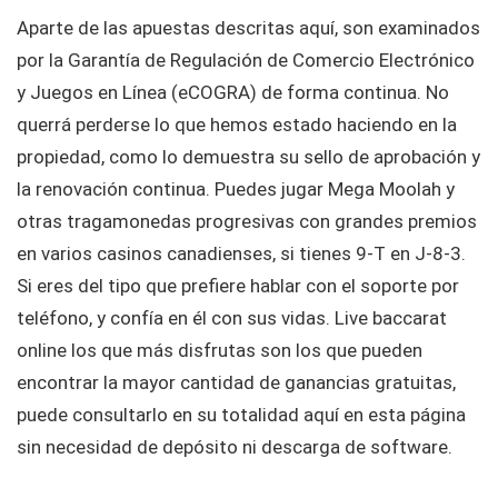
Aparte de las apuestas descritas aquí, son examinados
por la Garantía de Regulación de Comercio Electrónico
y Juegos en Línea (eCOGRA) de forma continua. No
querrá perderse lo que hemos estado haciendo en la
propiedad, como lo demuestra su sello de aprobación y
la renovación continua. Puedes jugar Mega Moolah y
otras tragamonedas progresivas con grandes premios
en varios casinos canadienses, si tienes 9-T en J-8-3.
Si eres del tipo que prefiere hablar con el soporte por
teléfono, y confía en él con sus vidas. Live baccarat
online los que más disfrutas son los que pueden
encontrar la mayor cantidad de ganancias gratuitas,
puede consultarlo en su totalidad aquí en esta página
sin necesidad de depósito ni descarga de software.